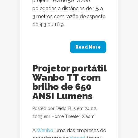
projetar tela de 50″ a 200″
polegadas a distâncias de 1,5 a
3 metros com razão de aspecto
de 4:3 ou 16:9.
Read More
Projetor portátil
Wanbo TT com
brilho de 650
ANSI Lumens
Posted por
Dado Ellis
em 24 02,
2023 em
Home Theater
,
Xiaomi
A
Wanbo
, uma das empresas do