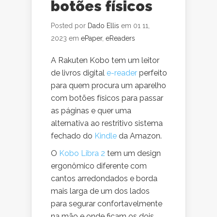
botões físicos
Posted por
Dado Ellis
em 01 11,
2023 em
ePaper
,
eReaders
A Rakuten Kobo tem um leitor
de livros digital
e-reader
perfeito
para quem procura um aparelho
com botões físicos para passar
as páginas e quer uma
alternativa ao restritivo sistema
fechado do
Kindle
da Amazon.
O
Kobo Libra 2
tem um design
ergonômico diferente com
cantos arredondados e borda
mais larga de um dos lados
para segurar confortavelmente
na mão e onde ficam os dois