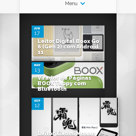
Menu
0
JUN
17
Leitor Digital Boox Go
0
6 (Gen 2) com Android
11
MAY
13
Virador de Páginas
0
BOOX Tappy com
Bluetooth
Boox
SEP
12
leitor digital
Kindle
Leitor Xiaomi Moaan
Boox