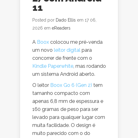
Moaan InkPalm
11
Mini Plus 2
Posted por
Dado Ellis
em 17 06,
leitor de
2026 em
eReaders
livros digital
Kindle
A
Boox
colocou me pré-venda
um novo
leitor digital
para
concorrer de frente com o
Kindle Paperwhite
, mas rodando
Kindle
um sistema Android aberto.
O leitor
Boox Go 6 (Gen 2)
tem
tamanho compacto com
apenas 6,8 mm de espessura e
160 gramas de peso para ser
levado para qualquer lugar com
muita facilidade. O design é
muito parecido com o do