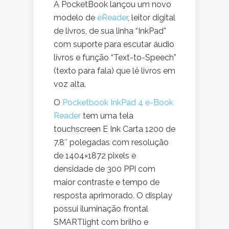
A PocketBook lançou um novo
modelo de
eReader
, leitor digital
de livros, de sua linha “InkPad”
com suporte para escutar áudio
livros e função “Text-to-Speech”
(texto para fala) que lê livros em
voz alta.
O
Pocketbook InkPad 4 e-Book
Reader
tem uma tela
touchscreen E Ink Carta 1200 de
7.8″ polegadas com resolução
de 1404×1872 pixels e
densidade de 300 PPI com
maior contraste e tempo de
resposta aprimorado. O display
possui iluminação frontal
SMARTlight com brilho e