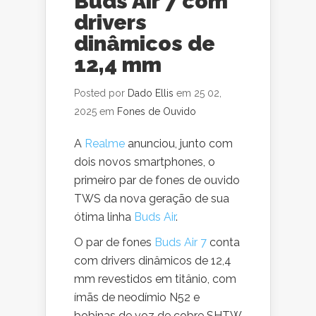
Buds Air 7 com
drivers
dinâmicos de
12,4 mm
Posted por
Dado Ellis
em 25 02,
2025 em
Fones de Ouvido
A
Realme
anunciou, junto com
dois novos smartphones, o
primeiro par de fones de ouvido
TWS da nova geração de sua
ótima linha
Buds Air
.
O par de fones
Buds Air 7
conta
com drivers dinâmicos de 12,4
mm revestidos em titânio, com
ímãs de neodímio N52 e
bobinas de voz de cobre SHTW.