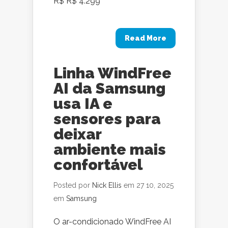
R$ R$ 4.299
Read More
Linha WindFree
AI da Samsung
usa IA e
sensores para
deixar
ambiente mais
confortável
Posted por
Nick Ellis
em 27 10, 2025
em
Samsung
O ar-condicionado WindFree AI