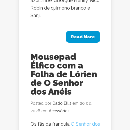
azul Jinbe, ciborgue Franky, Nico
Robin de quimono branco e
Sanji.
Read More
Mousepad
Élfico com a
Folha de Lórien
de O Senhor
dos Anéis
Posted por
Dado Ellis
em 20 02,
2026 em
Acessórios
Os fãs da franquia
O Senhor dos