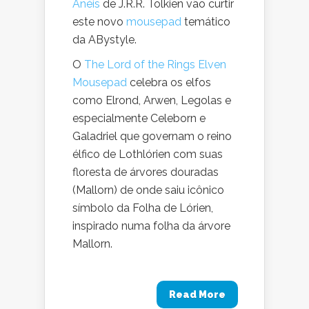
Anéis
de J.R.R. Tolkien vão curtir
este novo
mousepad
temático
da ABystyle.
O
The Lord of the Rings Elven
Mousepad
celebra os elfos
como Elrond, Arwen, Legolas e
especialmente Celeborn e
Galadriel que governam o reino
élfico de Lothlórien com suas
floresta de árvores douradas
(Mallorn) de onde saiu icônico
símbolo da Folha de Lórien,
inspirado numa folha da árvore
Mallorn.
Read More