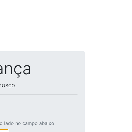
ança
nosco.
ao lado no campo abaixo