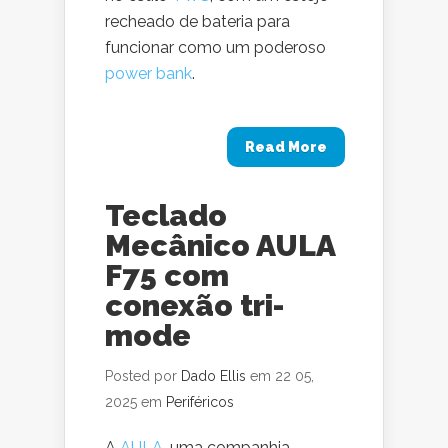
recheado de bateria para
funcionar como um poderoso
power bank
.
Read More
Teclado
Mecânico AULA
F75 com
conexão tri-
mode
Posted por
Dado Ellis
em 22 05,
2025 em
Periféricos
A
AULA
, uma companhia