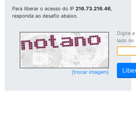
Para liberar o acesso
do IP
216.73.216.46
,
responda ao desafio abaixo.
Digite 
lado no
[trocar imagem]