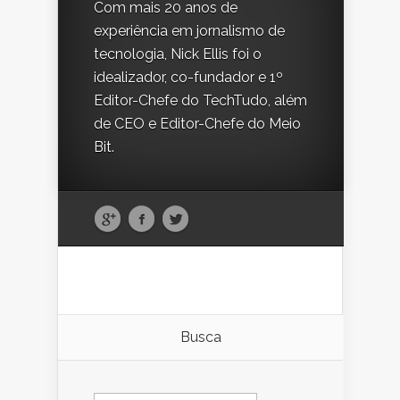
Com mais 20 anos de
experiência em jornalismo de
tecnologia, Nick Ellis foi o
idealizador, co-fundador e 1º
Editor-Chefe do TechTudo, além
de CEO e Editor-Chefe do Meio
Bit.
Busca
Search