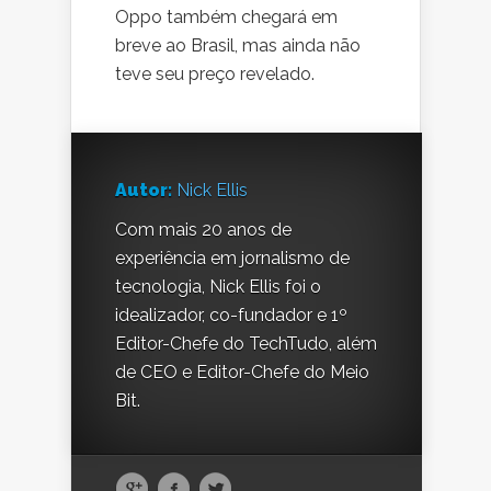
Oppo também chegará em
breve ao Brasil, mas ainda não
teve seu preço revelado.
Autor:
Nick Ellis
Com mais 20 anos de
experiência em jornalismo de
tecnologia, Nick Ellis foi o
idealizador, co-fundador e 1º
Editor-Chefe do TechTudo, além
de CEO e Editor-Chefe do Meio
Bit.