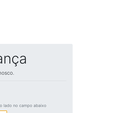
ança
nosco.
ao lado no campo abaixo