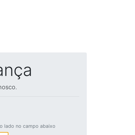
ança
nosco.
ao lado no campo abaixo