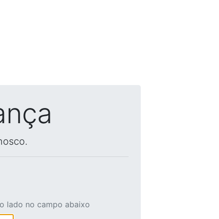
ança
nosco.
ao lado no campo abaixo