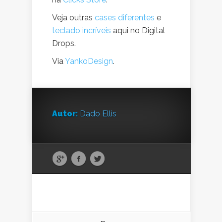
Veja outras
cases diferentes
e
teclado incríveis
aqui no Digital
Drops.
Via
YankoDesign
.
Autor:
Dado Ellis