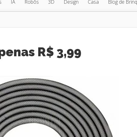
s
IA
Robôs
3D
Design
Casa
Blog de Brin
penas R$ 3,99