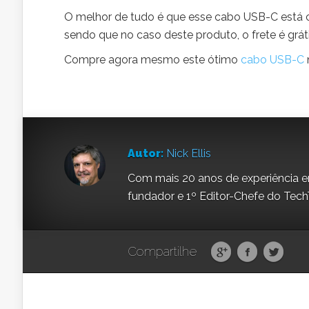
O melhor de tudo é que esse cabo USB-C está c
sendo que no caso deste produto, o frete é gráti
Compre agora mesmo este ótimo
cabo USB-C
Autor:
Nick Ellis
Com mais 20 anos de experiência em 
fundador e 1º Editor-Chefe do Tech
Compartilhe