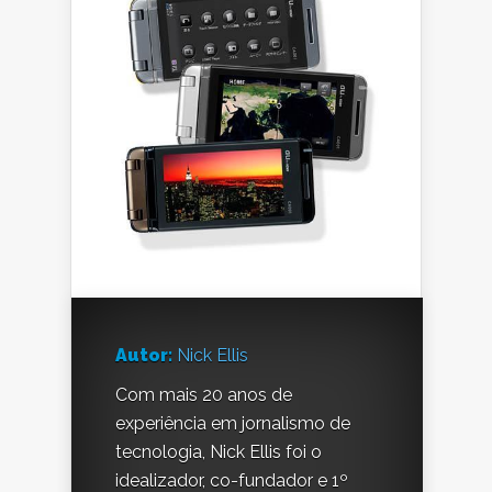
Autor:
Nick Ellis
Com mais 20 anos de
experiência em jornalismo de
tecnologia, Nick Ellis foi o
idealizador, co-fundador e 1º