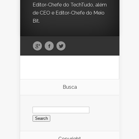
Editor-Chefe do TechTudo, além
de CEO e Editor-Chefe do Meio
Bit.
Busca
Search
for:
Copyright